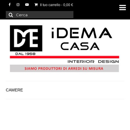
Il tuo carrello
-
0,00
€
Cerca:
CAMERE