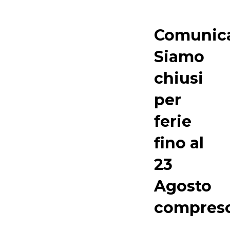
Comunica
Siamo
chiusi
per
ferie
fino al
23
Agosto
compres