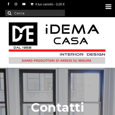
Il tuo carrello
-
0,00
€
Cerca:
Contatti
Contatti