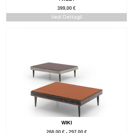
399,00
€
Vedi Dettagli
WIKI
Fascia
266,00
€
-
297,00
€