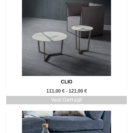
CLIO
Fascia
111,00
€
-
121,00
€
di
Vedi Dettagli
prezzo:
da
111,00 €
a
121,00 €