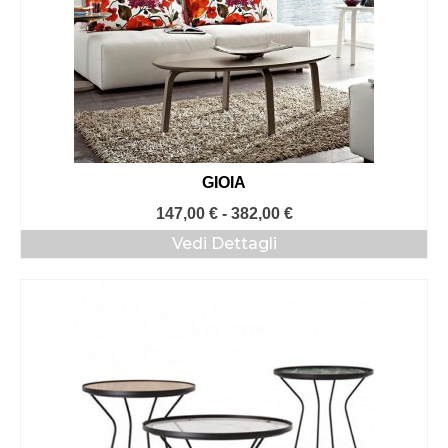
GIOIA
Fascia
147,00
€
-
382,00
€
di
Vedi Dettagli
prezzo:
da
147,00 €
a
382,00 €