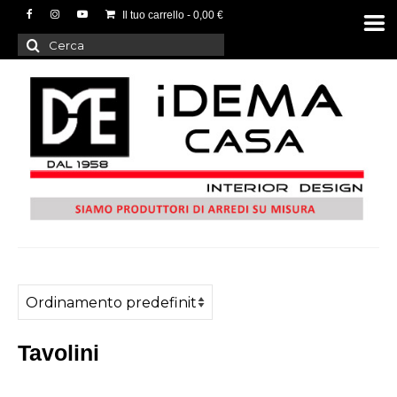
Il tuo carrello
-
0,00
€
Cerca:
Tavolini