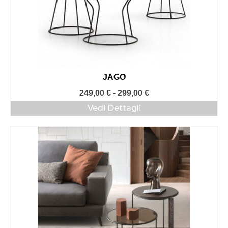
JAGO
Fascia
249,00
€
-
299,00
€
di
Vedi Dettagli
prezzo:
da
249,00 €
a
299,00 €