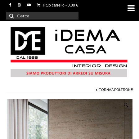
Il tuo carrello
-
0,00
€
Cerca:
TORNA A
POLTRONE
🔍