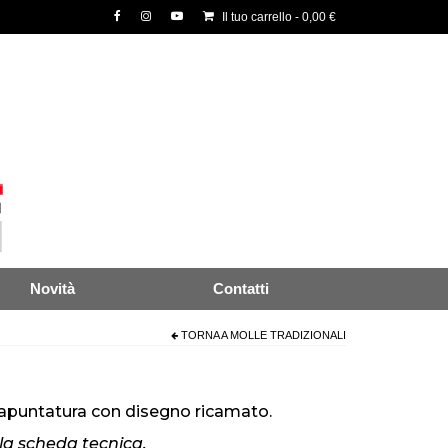
Il tuo carrello
-
0,00
€
Novità
Contatti
TORNA A
MOLLE TRADIZIONALI
rapuntatura con disegno ricamato.
 la scheda tecnica.