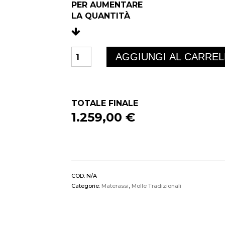
PER AUMENTARE
LA QUANTIT
À
BELLINI
AGGIUNGI AL CARRE
quantità
TOTALE FINALE
1.259,00 €
COD:
N/A
Categorie:
Materassi
,
Molle Tradizionali