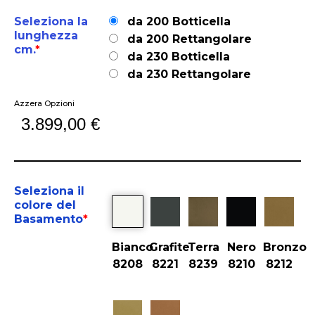
Seleziona la
da 200 Botticella
lunghezza
da 200 Rettangolare
cm.
*
da 230 Botticella
da 230 Rettangolare
Azzera Opzioni
3.899,00
€
Seleziona il
colore del
Basamento
*
Bianco
Grafite
Terra
Nero
Bronzo
8208
8221
8239
8210
8212