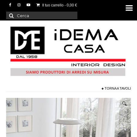
Il tuo carrello
-
0,00
€
Cerca:
TORNA A
TAVOLI
🔍