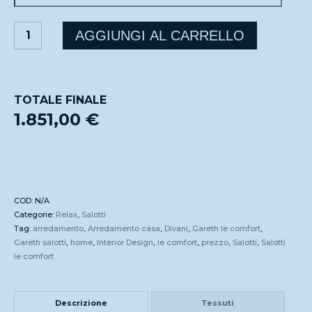
GARETH
AGGIUNGI AL CARRELLO
quantità
TOTALE FINALE
1.851,00 €
COD:
N/A
Categorie:
Relax
,
Salotti
Tag:
arredamento
,
Arredamento casa
,
Divani
,
Gareth le comfort
,
Gareth salotti
,
home
,
Interior Design
,
le comfort
,
prezzo
,
Salotti
,
Salotti
le comfort
Descrizione
Tessuti