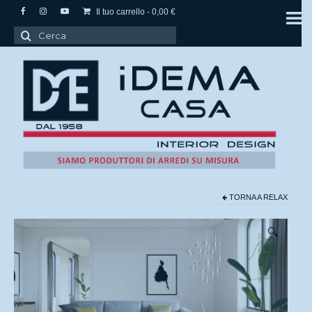
Il tuo carrello
-
0,00
€
Cerca:
TORNA A
RELAX
🔍