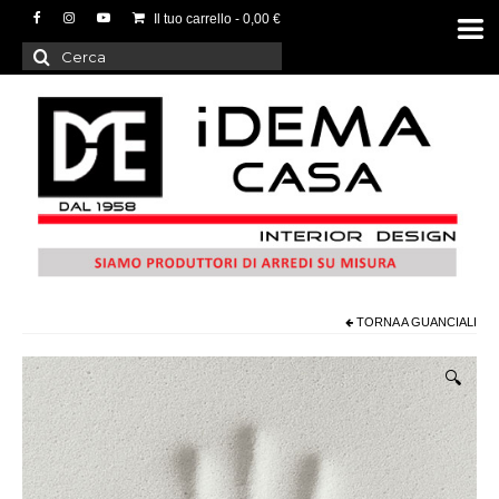
Il tuo carrello
-
0,00
€
Cerca:
TORNA A
GUANCIALI
🔍