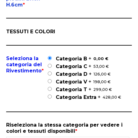
H.6cm
*
TESSUTI E COLORI
Seleziona la
+
Categoria B
0,00 €
categoria del
+
Categoria C
53,00 €
Rivestimento
*
+
Categoria D
126,00 €
+
Categoria V
198,00 €
+
Categoria T
299,00 €
+
Categoria Extra
428,00 €
Riseleziona la stessa categoria per vedere i
colori e tessuti disponibili
*