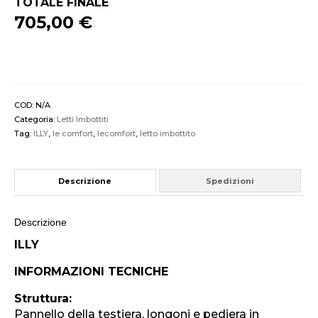
TOTALE FINALE
705,00 €
COD:
N/A
Categoria:
Letti Imbottiti
Tag:
ILLY
,
le comfort
,
lecomfort
,
letto imbottito
Descrizione
Spedizioni
Descrizione
ILLY
INFORMAZIONI TECNICHE
Struttura:
Pannello della testiera, longoni e pediera in