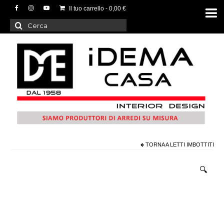
Il tuo carrello
-
0,00
€
Cerca:
TORNA A
LETTI IMBOTTITI
🔍