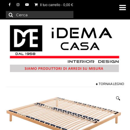
Il tuo carrello
-
0,00
€
Cerca:
TORNA A
LEGNO
🔍