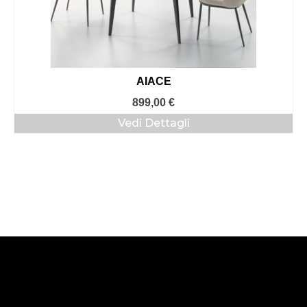
AIACE
899,00
€
Vedi Dettagli