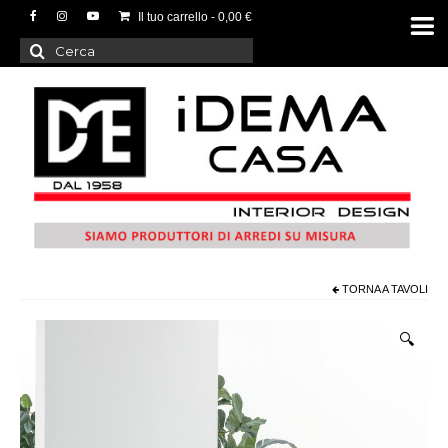
Il tuo carrello
-
0,00
€
Cerca:
TORNA A
TAVOLI
🔍