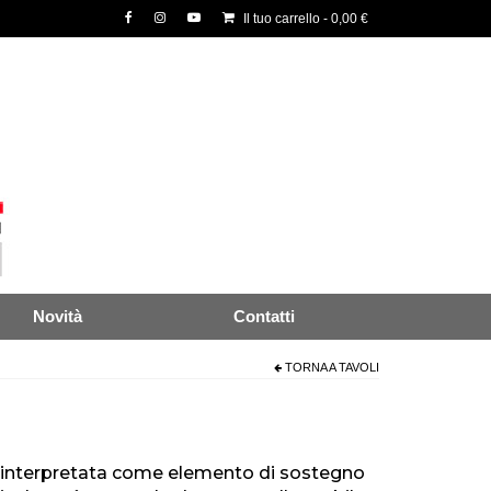
Il tuo carrello
-
0,00
€
Novità
Contatti
TORNA A
TAVOLI
reinterpretata come elemento di sostegno