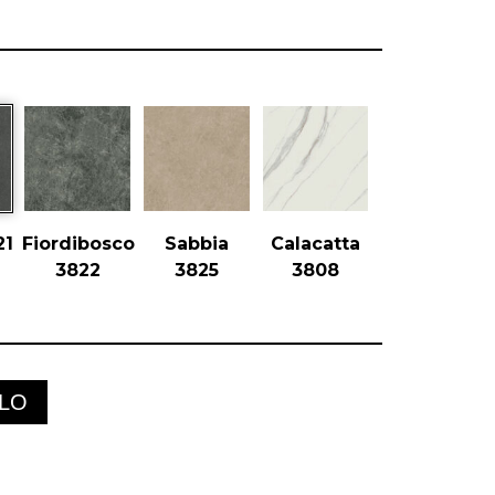
21
Fiordibosco
Sabbia
Calacatta
3822
3825
3808
LLO