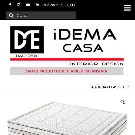
Il tuo carrello
-
0,00
€
Cerca:
TORNA A
ELAST - TEC
🔍