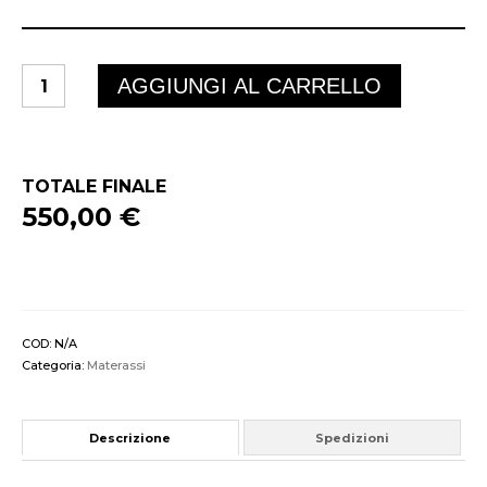
NEXT
AGGIUNGI AL CARRELLO
DREAM
800
molle
+
memory
TOTALE FINALE
quantità
550,00 €
COD:
N/A
Categoria:
Materassi
Descrizione
Spedizioni