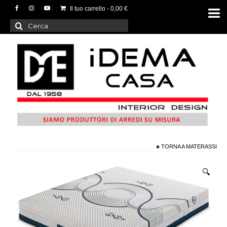
Il tuo carrello
-
0,00
€
Cerca:
TORNA A
MATERASSI
🔍