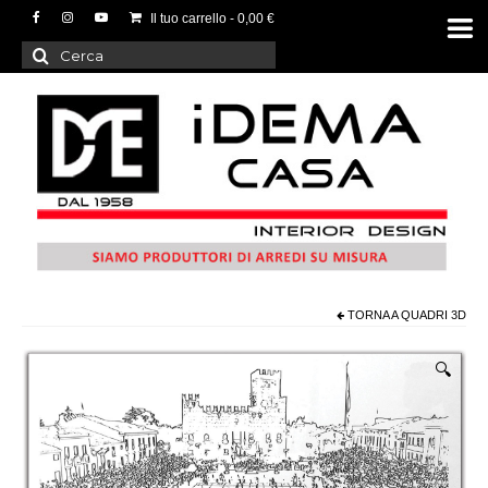
Il tuo carrello
-
0,00
€
Cerca:
TORNA A
QUADRI 3D
🔍