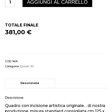
AGGIUNGI AL CARRELLO
a
Scacchi
Vivente
MAROSTICA
quantità
TOTALE FINALE
381,00 €
COD:
N/A
Categoria:
Quadri 3D
Descrizione
Descrizione
Quadro con incisione artistica originale… di nostra
produzione, misura standard consigliata cm 125 x