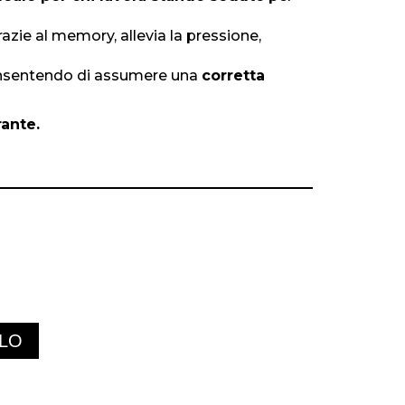
razie al memory, allevia la pressione,
consentendo di assumere una
corretta
rante.
LLO