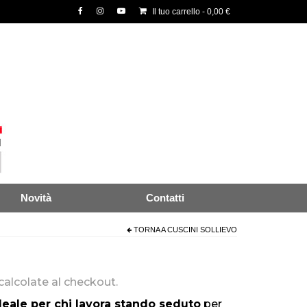
Il tuo carrello
-
0,00
€
Novità
Contatti
TORNA A
CUSCINI SOLLIEVO
calcolate al checkout.
deale per
chi lavora stando seduto
per