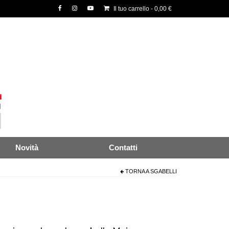
Il tuo carrello
-
0,00
€
Novità
Contatti
TORNA A
SGABELLI