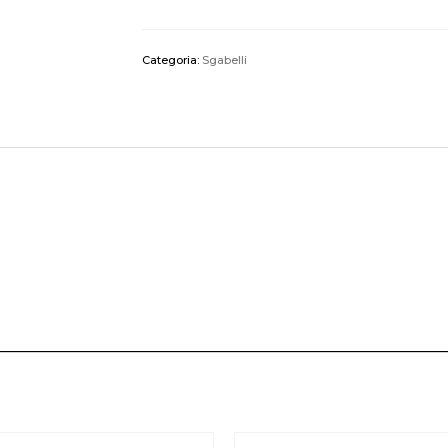
Categoria:
Sgabelli
________________________________________________________