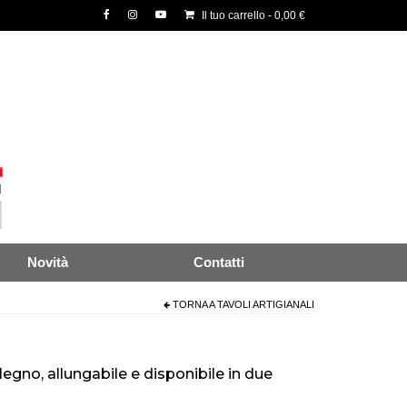
Il tuo carrello
-
0,00
€
Novità
Contatti
TORNA A
TAVOLI ARTIGIANALI
egno, allungabile e disponibile in due