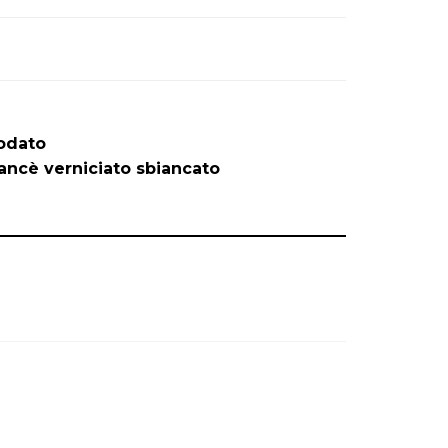
odato
ancè verniciato sbiancato