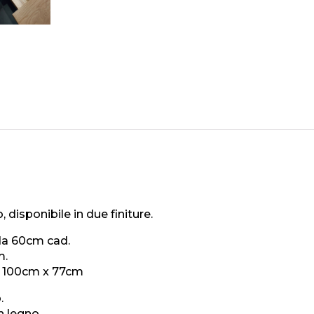
disponibile in due finiture.
da 60cm cad.
m.
x 100cm x 77cm
.
n legno.