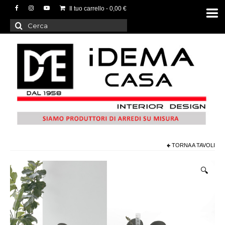
Il tuo carrello
-
0,00
€
Cerca:
TORNA A
TAVOLI
🔍