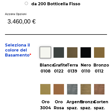
da 200 Botticella Fisso
Azzera Opzioni
3.460,00
€
Seleziona il
colore del
Basamento
*
Bianco
Grafite
Terra
Nero
Bronzo
0108
0122
0139
0110
0112
Oro
Oro
Argento
Bronzo
Corten
3004
Rosa
spaz.
spaz.
spaz.