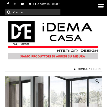
Il tuo carrello
-
0,00
€
Cerca:
TORNA A
POLTRONE
🔍