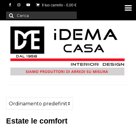
Il tuo carrello
-
0,00
€
Cerca:
Estate le comfort