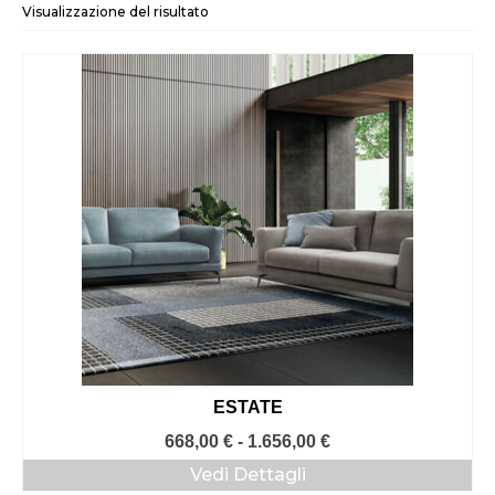
Visualizzazione del risultato
ESTATE
Fascia
668,00
€
-
1.656,00
€
di
Vedi Dettagli
prezzo: