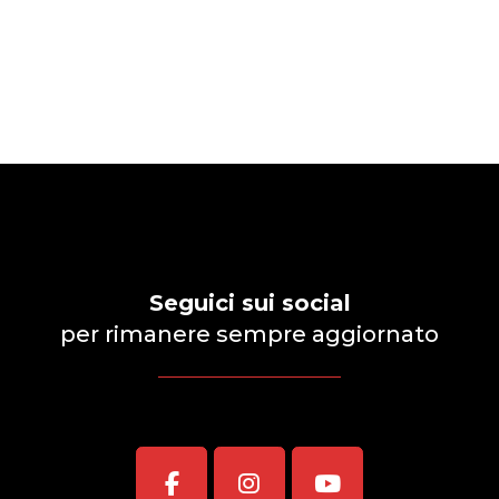
da
668,00 €
a
1.656,00 €
Seguici sui social
per rimanere sempre aggiornato