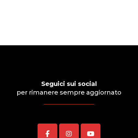
da
69,00 €
a
1.875,00 €
Seguici sui social
per rimanere sempre aggiornato