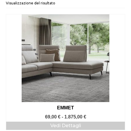
Visualizzazione del risultato
EMMET
Fascia
69,00
€
-
1.875,00
€
di
Vedi Dettagli
prezzo: