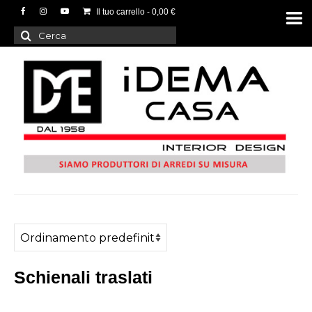
Il tuo carrello
-
0,00
€
Cerca:
Schienali traslati