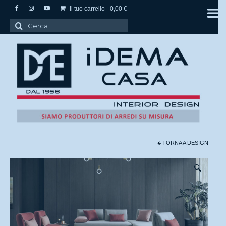
Il tuo carrello
-
0,00
€
Cerca:
TORNA A
DESIGN
🔍