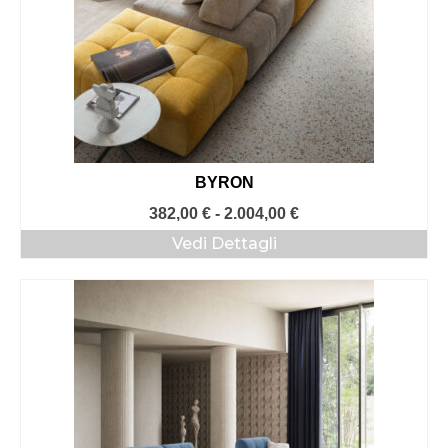
BYRON
Fascia
382,00
€
-
2.004,00
€
di
Vedi Dettagli
prezzo:
da
382,00 €
a
2.004,00 €