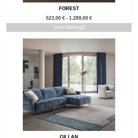
FOREST
Fascia
523,00
€
-
1.289,00
€
di
Vedi Dettagli
prezzo:
da
523,00 €
a
1.289,00 €
GILLAN