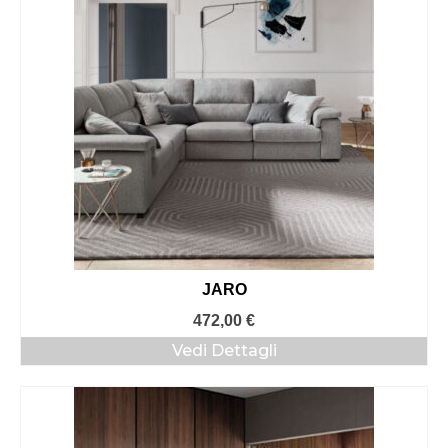
a
1.311,00 €
JARO
472,00
€
Vedi Dettagli