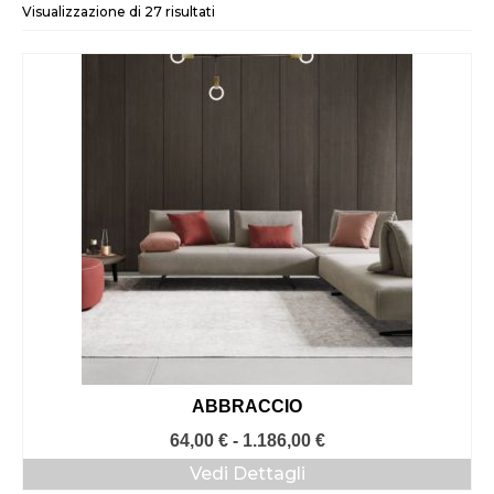
Visualizzazione di 27 risultati
ABBRACCIO
Fascia
64,00
€
-
1.186,00
€
di
Vedi Dettagli
prezzo: