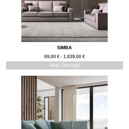
SIMBA
Fascia
69,00
€
-
1.839,00
€
di
Vedi Dettagli
prezzo:
da
69,00 €
a
1.839,00 €