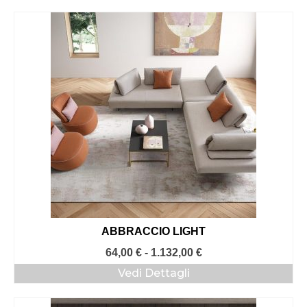
da
64,00 €
a
1.186,00 €
ABBRACCIO LIGHT
Fascia
64,00
€
-
1.132,00
€
di
Vedi Dettagli
prezzo:
da
64,00 €