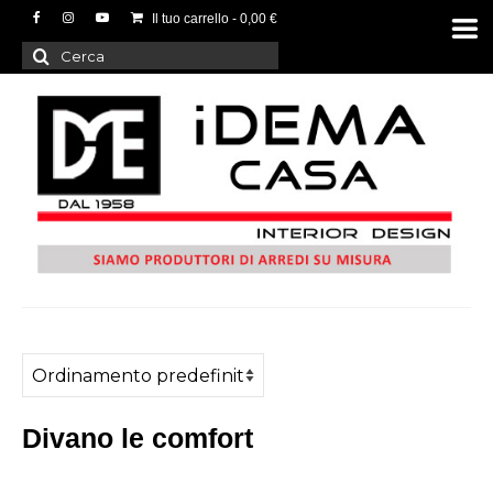
Il tuo carrello
-
0,00
€
Cerca:
Divano le comfort