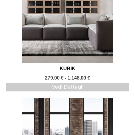
KUBIK
Fascia
279,00
€
-
1.148,00
€
di
Vedi Dettagli
prezzo:
da
279,00 €
a
1.148,00 €