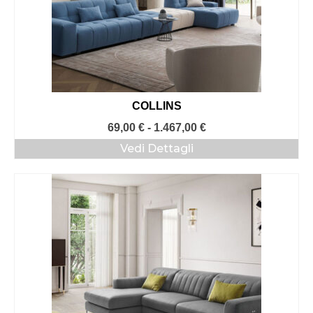
COLLINS
Fascia
69,00
€
-
1.467,00
€
di
Vedi Dettagli
prezzo:
da
69,00 €
a
1.467,00 €