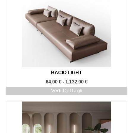
BACIO LIGHT
Fascia
64,00
€
-
1.132,00
€
di
Vedi Dettagli
prezzo:
da
64,00 €
a
1.132,00 €