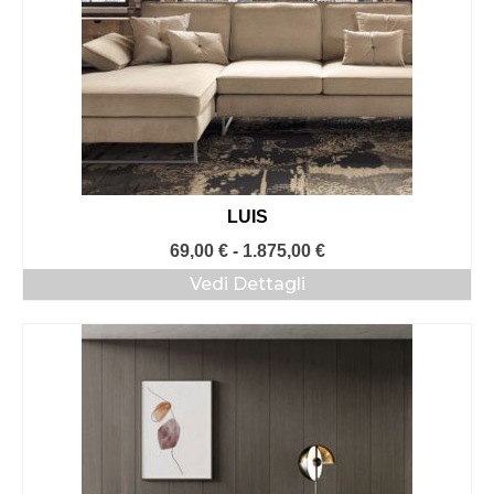
LUIS
Fascia
69,00
€
-
1.875,00
€
di
Vedi Dettagli
prezzo:
da
69,00 €
a
1.875,00 €