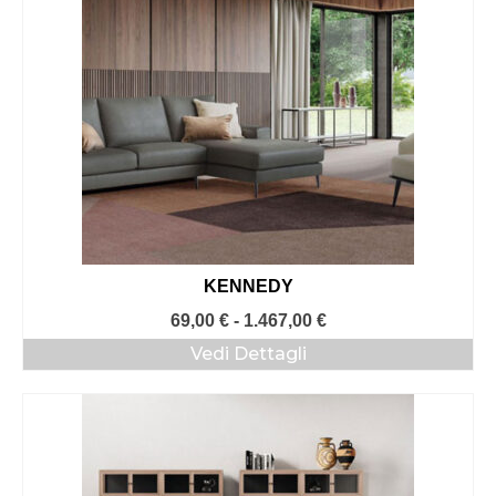
KENNEDY
Fascia
69,00
€
-
1.467,00
€
di
Vedi Dettagli
prezzo:
da
69,00 €
a
1.467,00 €