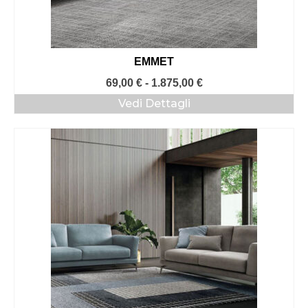
EMMET
Fascia
69,00
€
-
1.875,00
€
di
Vedi Dettagli
prezzo:
da
69,00 €
a
1.875,00 €