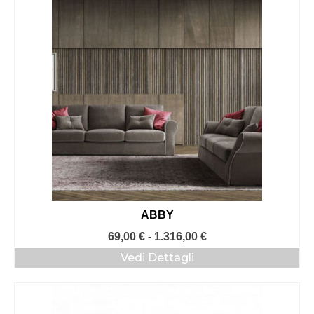
a
1.132,00 €
ABBY
Fascia
69,00
€
-
1.316,00
€
di
Vedi Dettagli
prezzo:
da
69,00 €
a