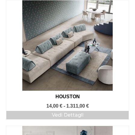
HOUSTON
Fascia
14,00
€
-
1.311,00
€
di
Vedi Dettagli
prezzo:
da
14,00 €