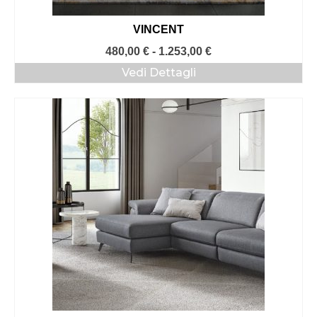
VINCENT
Fascia
480,00
€
-
1.253,00
€
di
Vedi Dettagli
prezzo:
da
480,00 €
a
1.253,00 €