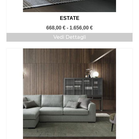
ESTATE
Fascia
668,00
€
-
1.656,00
€
di
Vedi Dettagli
prezzo:
da
668,00 €
a
1.656,00 €