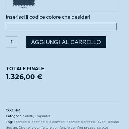
Inserisci il codice colore che desideri
BYRON
AGGIUNGI AL CARRELLO
quantità
TOTALE FINALE
1.326,00 €
COD:
N/A
Categorie:
Salotti
,
Trapuntati
Tag:
abbraccio
,
abbraccio le comfort
,
abbraccio prezzo
,
Divani
,
divano
design
,
Divano le comfort
,
le comfort
,
le comfort prezzo
,
salotto