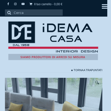
Il tuo carrello
-
0,00
€
Cerca:
TORNA A
TRAPUNTATI
🔍