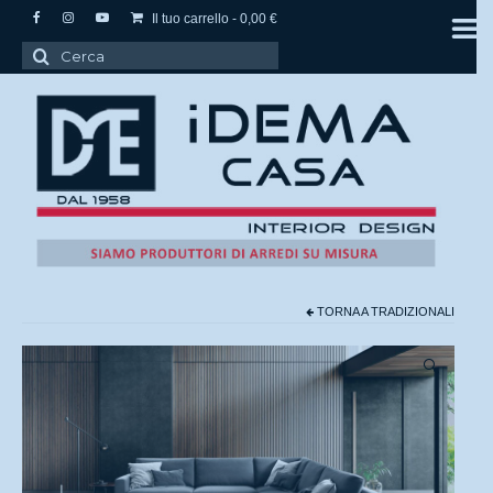
Il tuo carrello
-
0,00
€
Cerca:
TORNA A
TRADIZIONALI
🔍