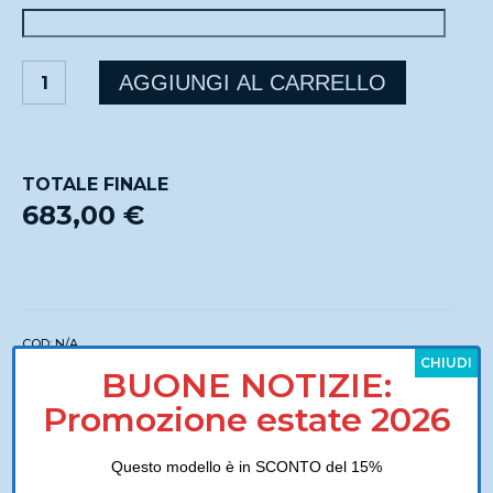
VINCENT
AGGIUNGI AL CARRELLO
quantità
TOTALE FINALE
683,00 €
COD:
N/A
CHIUDI
Categorie:
Salotti
,
Tradizionali
BUONE NOTIZIE:
Tag:
arredamento
,
Divano le comfort
,
Divano vincent
,
Interior Design
,
Promozione estate 2026
le comfort
,
Vincent
,
Vincent le comfort
Questo modello è in SCONTO del 15%
Descrizione
Tessuti