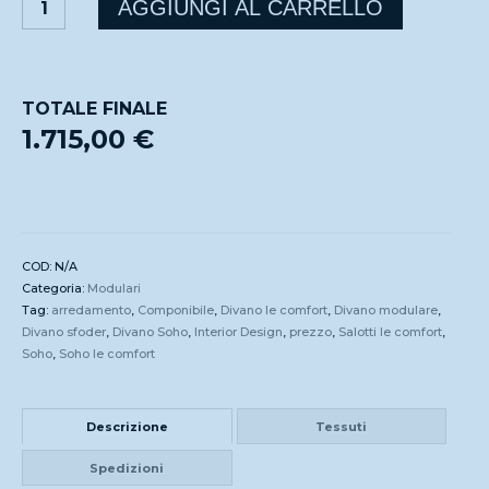
AGGIUNGI AL CARRELLO
quantità
TOTALE FINALE
1.715,00 €
COD:
N/A
Categoria:
Modulari
Tag:
arredamento
,
Componibile
,
Divano le comfort
,
Divano modulare
,
Divano sfoder
,
Divano Soho
,
Interior Design
,
prezzo
,
Salotti le comfort
,
Soho
,
Soho le comfort
Descrizione
Tessuti
Spedizioni