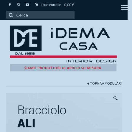
Il tuo carrello
-
0,00
€
Cerca:
TORNA A
MODULARI
🔍