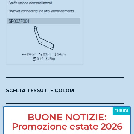
SCELTA TESSUTI E COLORI
CHIUDI
BUONE NOTIZIE:
Seleziona la categoria tessuto divano 2 posti
*
Promozione estate 2026