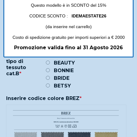
Questo modello è in SCONTO del 15%
0,00 €
CODICE SCONTO :
IDEMAESTATE26
Riseleziona la stessa categoria per vedere i
(da inserire nel carrello)
colori e tessuti disponibili
*
Costo di spedizione gratuito per importi superiori a € 2000
Promozione valida fino al 31 Agosto 2026
Seleziona il
BREZ
tipo di
BEAUTY
tessuto
BONNIE
cat.B
*
BRIDE
BETSY
Inserire codice colore BREZ
*