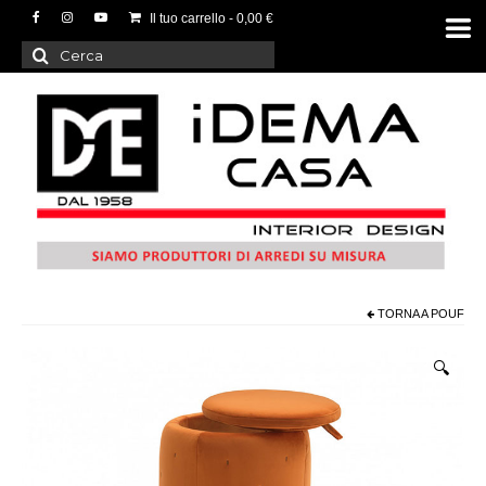
Il tuo carrello
-
0,00
€
Cerca:
TORNA A
POUF
🔍