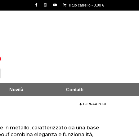
Il tuo carrello
-
0,00
€
Novità
Contatti
TORNA A
POUF
in metallo, caratterizzato da una base
pouf combina eleganza e funzionalità,