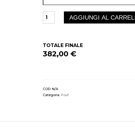
TREASURE
AGGIUNGI AL CARRE
POUF
quantità
TOTALE FINALE
382,00 €
COD:
N/A
Categoria:
Pouf