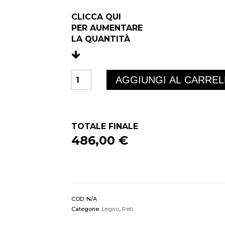
CLICCA QUI
PER AUMENTARE
LA QUANTIT
À
ELBA
AGGIUNGI AL CARRE
TOP
FISSA
quantità
TOTALE FINALE
486,00 €
COD:
N/A
Categorie:
Legno
,
Reti