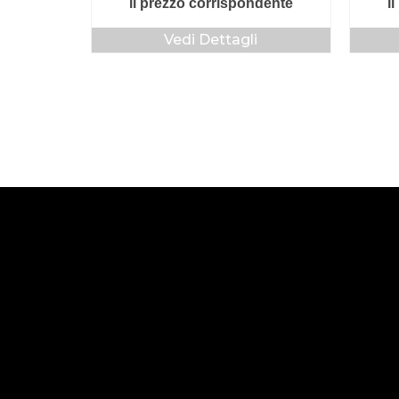
il prezzo corrispondente
i
Vedi Dettagli