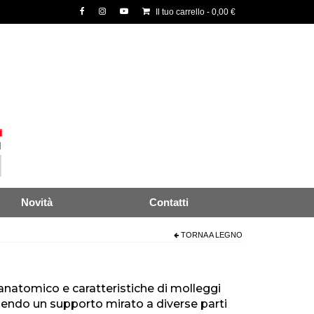
Il tuo carrello
-
0,00
€
Novità
Contatti
TORNA A
LEGNO
natomico e caratteristiche di molleggi
rnendo un supporto mirato a diverse parti