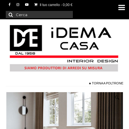
Il tuo carrello
-
0,00
€
Cerca:
TORNA A
POLTRONE
🔍