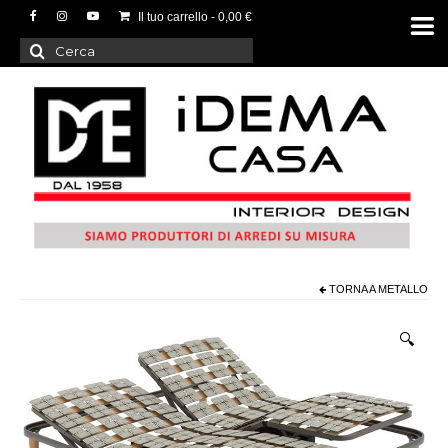
Il tuo carrello
-
0,00
€
Cerca:
TORNA A
METALLO
🔍