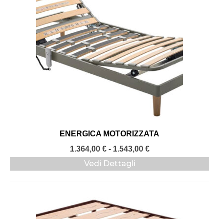
656,00 €
ENERGICA MOTORIZZATA
Fascia
1.364,00
€
-
1.543,00
€
di
Vedi Dettagli
prezzo:
da
1.364,00 €
a
1.543,00 €