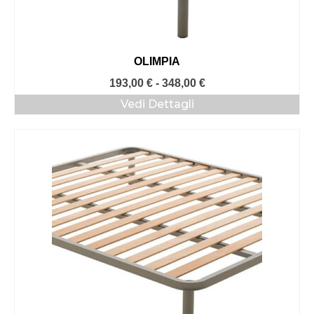
OLIMPIA
Fascia
193,00
€
-
348,00
€
di
Vedi Dettagli
prezzo:
da
193,00 €
a
348,00 €