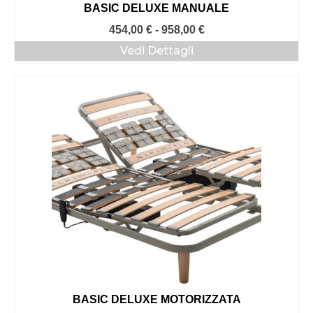
BASIC DELUXE MANUALE
Fascia
454,00
€
-
958,00
€
di
Vedi Dettagli
prezzo:
da
454,00 €
a
958,00 €
BASIC DELUXE MOTORIZZATA