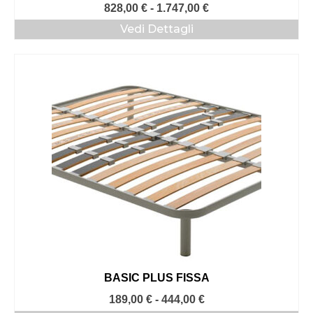
Fascia
828,00
€
-
1.747,00
€
di
Vedi Dettagli
prezzo:
da
828,00 €
a
1.747,00 €
BASIC PLUS FISSA
Fascia
189,00
€
-
444,00
€
di