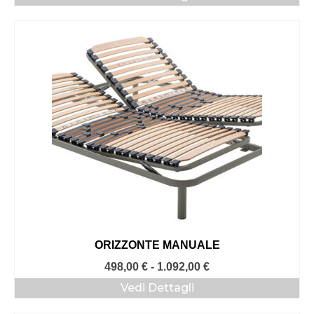
prezzo:
da
292,00 €
a
686,00 €
ORIZZONTE MANUALE
Fascia
498,00
€
-
1.092,00
€
di
Vedi Dettagli
prezzo:
da