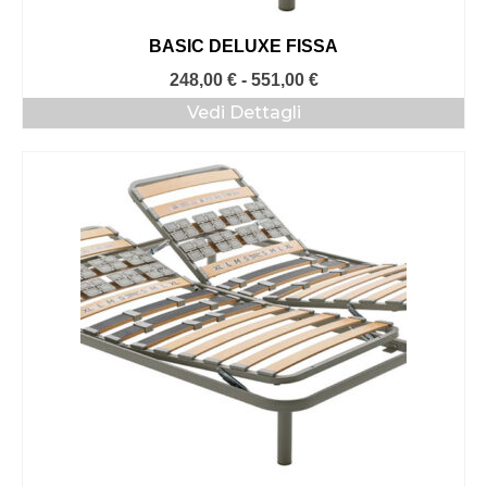
BASIC DELUXE FISSA
Fascia
248,00
€
-
551,00
€
di
Vedi Dettagli
prezzo:
da
248,00 €
a
551,00 €