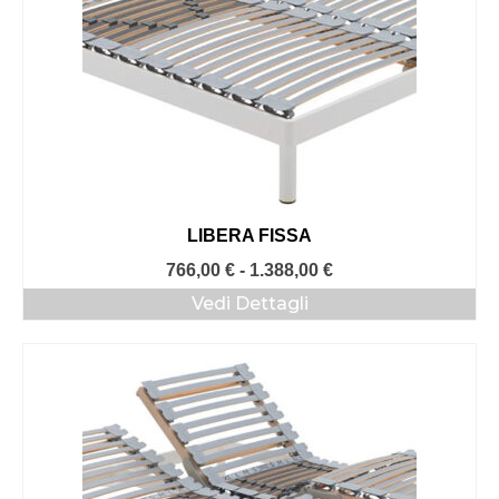
LIBERA FISSA
Fascia
766,00
€
-
1.388,00
€
di
Vedi Dettagli
prezzo:
da
766,00 €
a
1.388,00 €