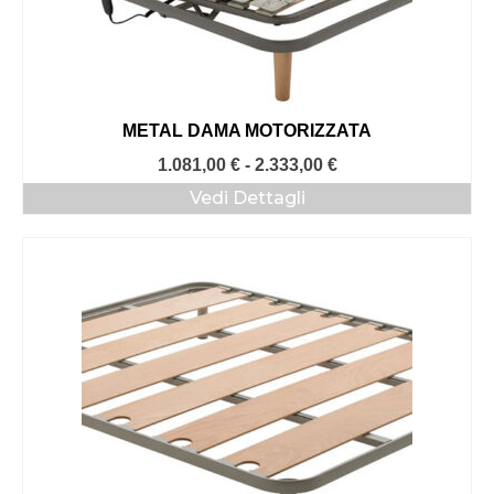
METAL DAMA MOTORIZZATA
Fascia
1.081,00
€
-
2.333,00
€
di
Vedi Dettagli
prezzo:
da
1.081,00 €
a
2.333,00 €