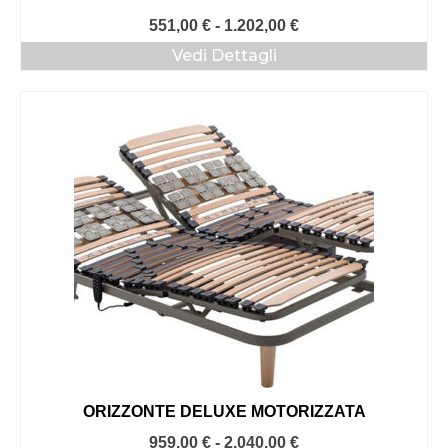
Fascia
551,00
€
-
1.202,00
€
di
Vedi Dettagli
prezzo:
da
551,00 €
a
1.202,00 €
ORIZZONTE DELUXE MOTORIZZATA
Fascia
959,00
€
-
2.040,00
€