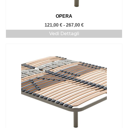
OPERA
Fascia
121,00
€
-
267,00
€
di
Vedi Dettagli
prezzo:
da
121,00 €
a
267,00 €