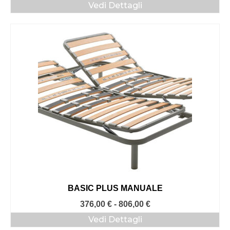
Vedi Dettagli
prezzo:
da
189,00 €
a
444,00 €
BASIC PLUS MANUALE
Fascia
376,00
€
-
806,00
€
di
Vedi Dettagli
prezzo: