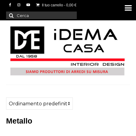
Il tuo carrello
-
0,00
€
Cerca:
Metallo