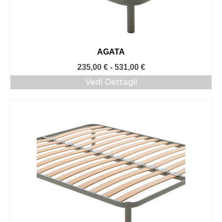
AGATA
Fascia
235,00
€
-
531,00
€
di
Vedi Dettagli
prezzo:
da
235,00 €
a
531,00 €