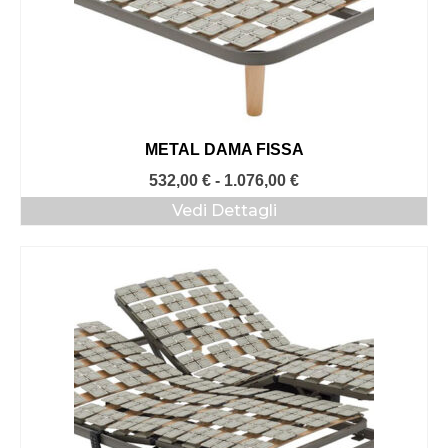
METAL DAMA FISSA
Fascia
532,00
€
-
1.076,00
€
di
Vedi Dettagli
prezzo:
da
532,00 €
a
1.076,00 €