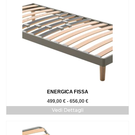
a
1.518,00 €
ENERGICA FISSA
Fascia
499,00
€
-
656,00
€
di
Vedi Dettagli
prezzo:
da
499,00 €
a