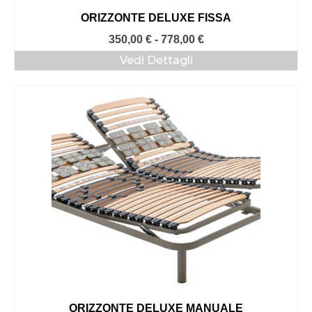
ORIZZONTE DELUXE FISSA
Fascia
350,00
€
-
778,00
€
di
Vedi Dettagli
prezzo:
da
350,00 €
a
778,00 €
ORIZZONTE DELUXE MANUALE