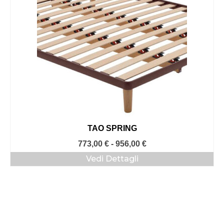
TAO SPRING
Fascia
773,00
€
-
956,00
€
di
Vedi Dettagli
prezzo:
da
773,00 €
a
956,00 €