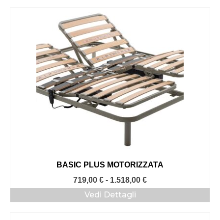
da
376,00 €
a
806,00 €
BASIC PLUS MOTORIZZATA
Fascia
719,00
€
-
1.518,00
€
di
Vedi Dettagli
prezzo:
da
719,00 €