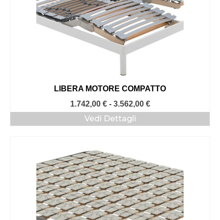
LIBERA MOTORE COMPATTO
Fascia
1.742,00
€
-
3.562,00
€
di
Vedi Dettagli
prezzo:
da
1.742,00 €
a
3.562,00 €