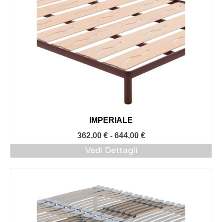
IMPERIALE
Fascia
362,00
€
-
644,00
€
di
Vedi Dettagli
prezzo:
da
362,00 €
a
644,00 €