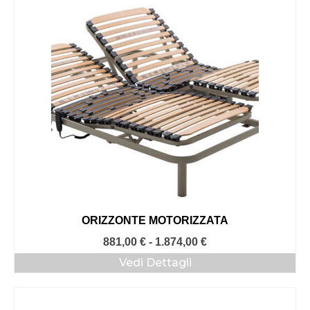
498,00 €
a
1.092,00 €
ORIZZONTE MOTORIZZATA
Fascia
881,00
€
-
1.874,00
€
di
Vedi Dettagli
prezzo:
da
881,00 €