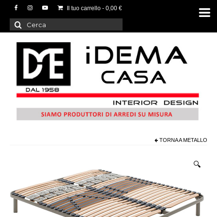
Il tuo carrello
-
0,00
€
Cerca:
TORNA A
METALLO
🔍