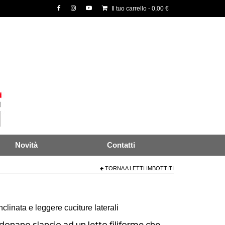
Il tuo carrello
-
0,00
€
Novità
Contatti
TORNA A
LETTI IMBOTTITI
clinata e leggere cuciture laterali
 donano slancio ad un letto filiforme che,