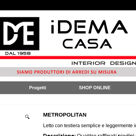
Progetti
SHOP ONLINE
METROPOLITAN
🔍
Letto con testiera semplice e leggermente in
Descrizione:
Quattro raffinati piedini