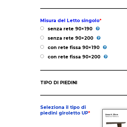
Misura del Letto singolo
*
senza rete 90×190
senza rete 90×200
con rete fissa 90×190
con rete fissa 90×200
TIPO DI PIEDINI
Seleziona il tipo di
piedini giroletto UP
*