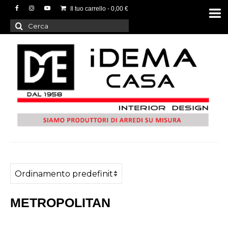
Il tuo carrello
-
0,00
€
Cerca:
METROPOLITAN