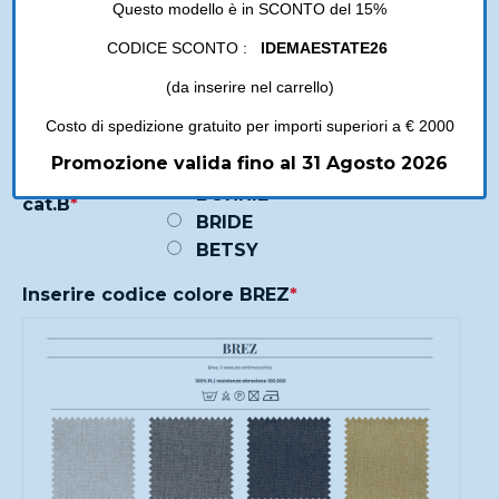
Questo modello è in SCONTO del 15%
Riseleziona la stessa categoria per vedere i
colori e tessuti disponibili
*
CODICE SCONTO :
IDEMAESTATE26
(da inserire nel carrello)
Costo di spedizione gratuito per importi superiori a € 2000
Seleziona il
BREZ
tipo di
Promozione valida fino al 31 Agosto 2026
BEAUTY
tessuto
BONNIE
cat.B
*
BRIDE
BETSY
Inserire codice colore BREZ
*