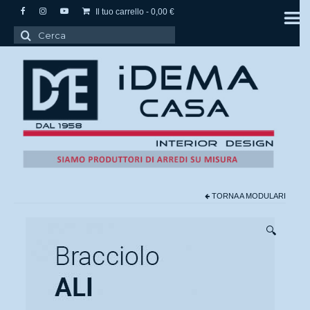
Il tuo carrello
-
0,00
€
Cerca:
TORNA A
MODULARI
🔍